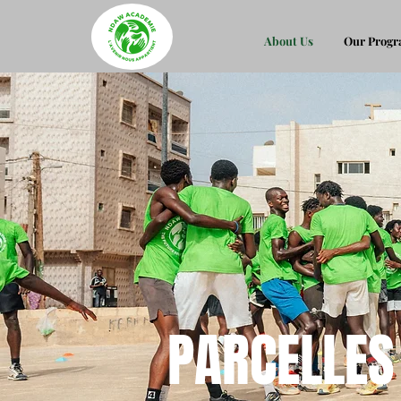
About Us
Our Prog
PARCELLES