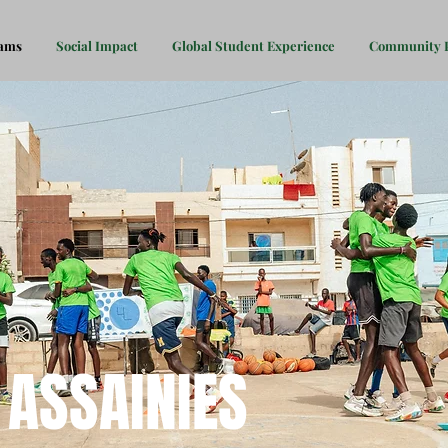
rams
Social Impact
Global Student Experience
Community P
 ASSAINIES