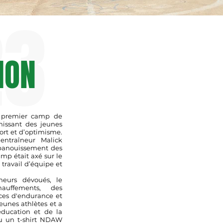
23
ION
 premier camp de
unissant des jeunes
fort et d’optimisme.
entraîneur Malick
épanouissement des
amp était axé sur le
ravail d’équipe et
neurs dévoués, le
auffements, des
ces d'endurance et
eunes athlètes et a
éducation et de la
çu un t-shirt NDAW