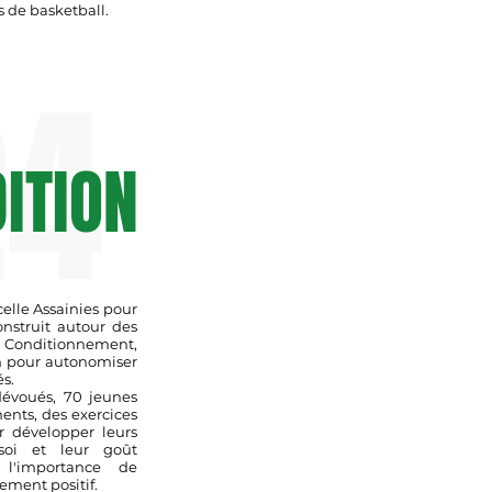
 de basketball.
24
DITION
lle Assainies pour
nstruit autour des
Conditionnement,
n pour autonomiser
s.
dévoués, 70 jeunes
ents, des exercices
 développer leurs
soi et leur goût
 l'importance de
ment positif.