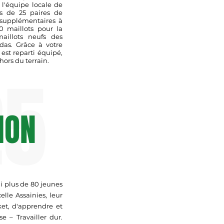
 l'équipe locale de
lus de 25 paires de
 supplémentaires à
0 maillots pour la
illots neufs des
as. Grâce à votre
est reparti équipé,
hors du terrain.
25
TION
i plus de 80 jeunes
lle Assainies, leur
ket, d'apprendre et
e – Travailler dur.