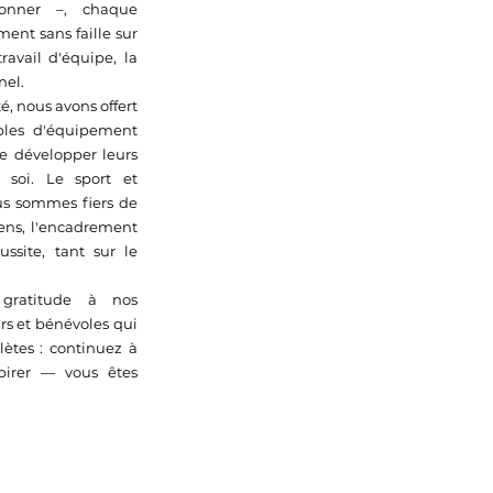
onner –, chaque
ent sans faille sur
travail d'équipe, la
nel.
, nous avons offert
bles d'équipement
de développer leurs
 soi. Le sport et
ous sommes fiers de
ens, l'encadrement
ussite, tant sur le
gratitude à nos
rs et bénévoles qui
ètes : continuez à
spirer — vous êtes