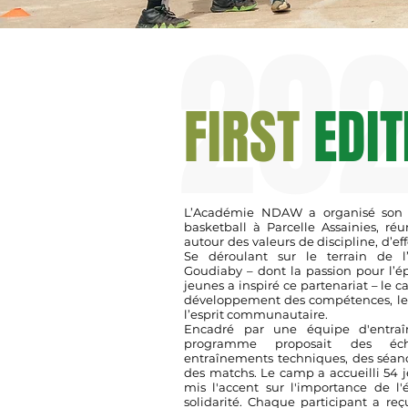
20
FIRST
EDIT
L’Académie NDAW a organisé son
basketball à Parcelle Assainies, ré
autour des valeurs de discipline, d’ef
Se déroulant sur le terrain de l’
Goudiaby – dont la passion pour l’
jeunes a inspiré ce partenariat – le c
développement des compétences, le t
l’esprit communautaire.
Encadré par une équipe d'entraî
programme proposait des éch
entraînements techniques, des séan
des matchs. Le camp a accueilli 54 j
mis l'accent sur l'importance de l'
solidarité. Chaque participant a re