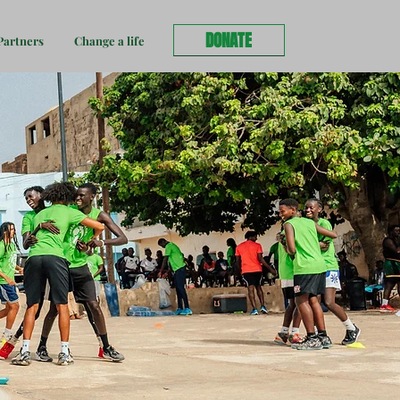
DONATE
artners
Change a life