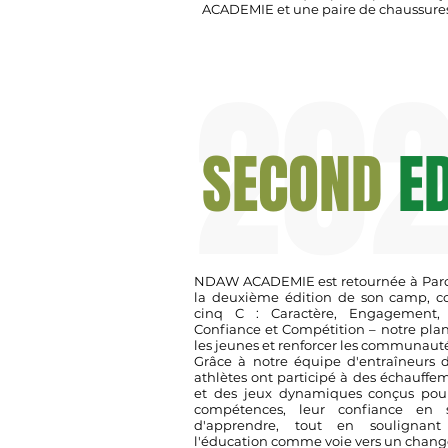
ACADEMIE et une paire de chaussures
20
SECOND
E
NDAW ACADEMIE est retournée à Parce
la deuxième édition de son camp, co
cinq C : Caractère, Engagement, 
Confiance et Compétition – notre pla
les jeunes et renforcer les communauté
Grâce à notre équipe d'entraîneurs 
athlètes ont participé à des échauffem
et des jeux dynamiques conçus pour
compétences, leur confiance en 
d'apprendre, tout en soulignant
l'éducation comme voie vers un change