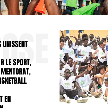
POSE
 UNISSENT
 LE SPORT,
E MENTORAT,
BASKETBALL
A
T EN