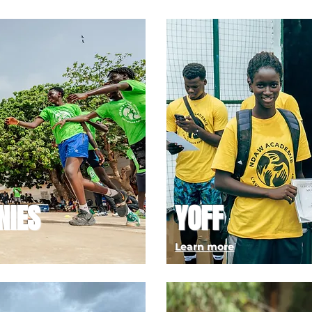
NIES
YOFF
Learn more