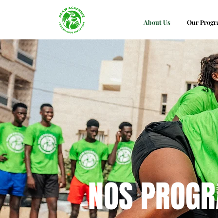
About Us
Our Prog
NOS PROG