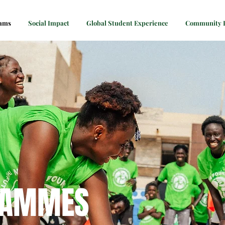
rams
Social Impact
Global Student Experience
Community P
RAMMES