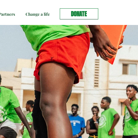
DONATE
artners
Change a life